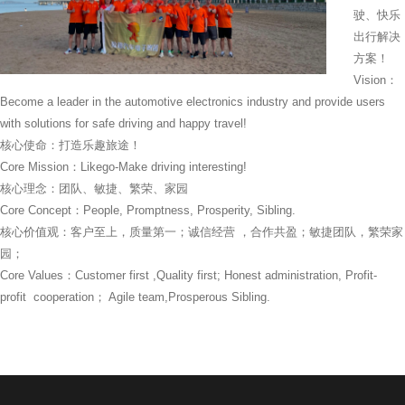
驶、快乐
出行解决
方案！
Vision：
Become a leader in the automotive electronics industry and provide users
with solutions for safe driving and happy travel!
核心使命：打造乐趣旅途！
Core Mission：Likego-Make driving interesting!
核心理念：团队、敏捷、繁荣、家园
Core Concept：People, Promptness, Prosperity, Sibling.
核心价值观：客户至上，质量第一；诚信经营 ，合作共盈；敏捷团队，繁荣家
园；
Core Values：Customer first ,Quality first; Honest administration, Profit-
profit cooperation； Agile team,Prosperous Sibling.