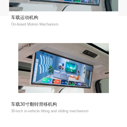
车载运动机构
On-board Motion Mechanism
车载30寸翻转滑移机构
30-inch in-vehicle tilting and sliding mechanism